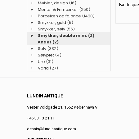
+
Møbler, design
(16)
Bæltespæn
+
Mønter & Frimærker
(250)
+
Porcelæn og fajance
(1428)
+
Smykker, guld
(5)
+
Smykker, sølv
(56)
+
Smykker, double m.m.
(2)
Andet (2)
+
Sølv
(332)
+
Sølvplet
(4)
+
Ure
(31)
+
Varia
(27)
LUNDIN ANTIQUE
Vester Voldgade 21, 1552 København V
+45 33 13 21 11
dennis@lundinantique.com