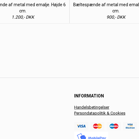
de af metal med emalje. Højde 6
Bæltespænde af metal med emalj
cm.
cm.
1.200,- DKK
900,- DKK
INFORMATION
Handelsbetingelser
Persondatapolitik & Cookies