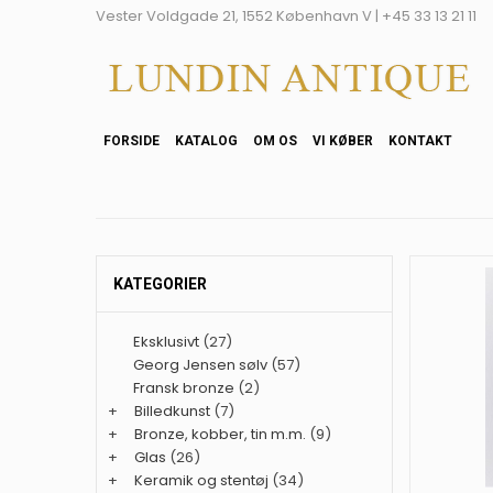
Vester Voldgade 21, 1552 København V | +45 33 13 21 11
FORSIDE
KATALOG
OM OS
VI KØBER
KONTAKT
KATEGORIER
Eksklusivt
(27)
Georg Jensen sølv
(57)
Fransk bronze
(2)
+
Billedkunst
(7)
+
Bronze, kobber, tin m.m.
(9)
+
Glas
(26)
+
Keramik og stentøj
(34)