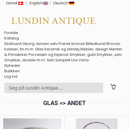
Dansk
|
English
|
Deutsch
Forside
Katalog
Eksklusivt
Georg Jensen sølv
Fransk bronze
Billedkunst
Bronze,
kobber, tin m.m.
Glas
Keramik og stentøj
Møbler, design
Mønter
& Frimærker
Porcelæn og fajance
Smykker, guld
Smykker, sølv
Smykker, double m.m.
Sølv
Sølvplet
Ure
Varia
Nyheder
Butikken
Log ind
GLAS => ANDET