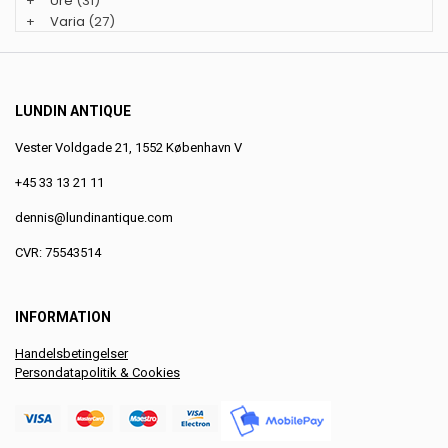
+
Ure
(31)
+
Varia
(27)
LUNDIN ANTIQUE
Vester Voldgade 21, 1552 København V
+45 33 13 21 11
dennis@lundinantique.com
CVR: 75543514
INFORMATION
Handelsbetingelser
Persondatapolitik & Cookies