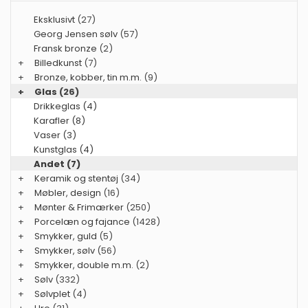
Eksklusivt
(27)
Georg Jensen sølv
(57)
Fransk bronze
(2)
+
Billedkunst
(7)
+
Bronze, kobber, tin m.m.
(9)
+
Glas
(26)
Drikkeglas (4)
Karafler (8)
Vaser (3)
Kunstglas (4)
Andet (7)
+
Keramik og stentøj
(34)
+
Møbler, design
(16)
+
Mønter & Frimærker
(250)
+
Porcelæn og fajance
(1428)
+
Smykker, guld
(5)
+
Smykker, sølv
(56)
+
Smykker, double m.m.
(2)
+
Sølv
(332)
+
Sølvplet
(4)