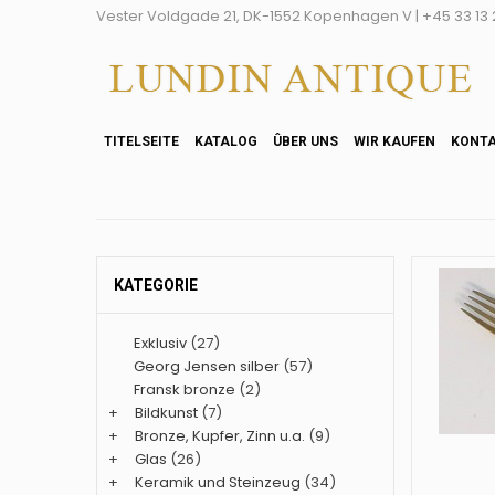
Vester Voldgade 21, DK-1552 Kopenhagen V | +45 33 13 2
TITELSEITE
KATALOG
ÛBER UNS
WIR KAUFEN
KONT
KATEGORIE
Exklusiv
(27)
Georg Jensen silber
(57)
Fransk bronze
(2)
+
Bildkunst
(7)
+
Bronze, Kupfer, Zinn u.a.
(9)
+
Glas
(26)
+
Keramik und Steinzeug
(34)