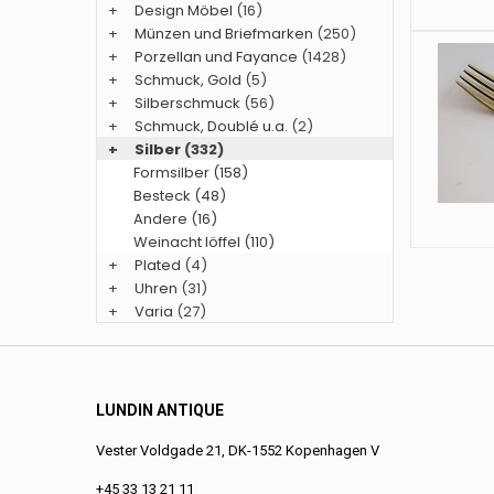
+
Design Möbel
(16)
+
Münzen und Briefmarken
(250)
+
Porzellan und Fayance
(1428)
+
Schmuck, Gold
(5)
+
Silberschmuck
(56)
+
Schmuck, Doublé u.a.
(2)
+
Silber
(332)
Formsilber (158)
Besteck (48)
Andere (16)
Weinacht löffel (110)
+
Plated
(4)
+
Uhren
(31)
+
Varia
(27)
LUNDIN ANTIQUE
Vester Voldgade 21, DK-1552 Kopenhagen V
+45 33 13 21 11