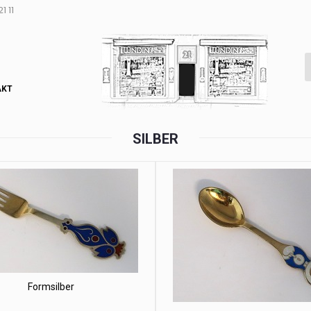
1 11
AKT
SILBER
Formsilber