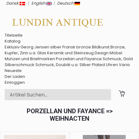
Dansk
|
English
|
Deutsch
Titelseite
Katalog
Exklusiv
Georg Jensen silber
Fransk bronze
Bildkunst
Bronze,
Kupfer, Zinn u.a.
Glas
Keramik und Steinzeug
Design Möbel
Münzen und Briefmarken
Porzellan und Fayance
Schmuck, Gold
Silberschmuck
Schmuck, Doublé u.a.
Silber
Plated
Uhren
Varia
Neueste
Der Laden
Einloggen
PORZELLAN UND FAYANCE =>
WEIHNACTEN