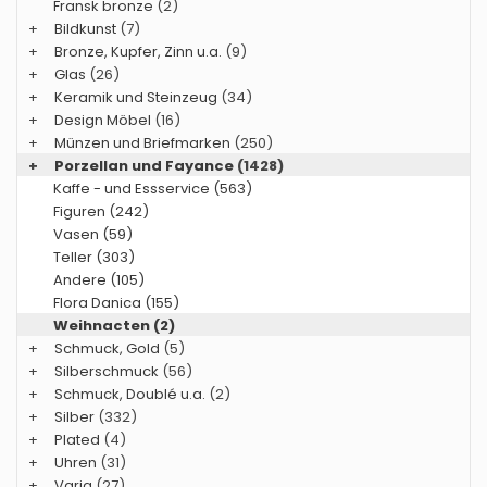
Fransk bronze
(2)
+
Bildkunst
(7)
+
Bronze, Kupfer, Zinn u.a.
(9)
+
Glas
(26)
+
Keramik und Steinzeug
(34)
+
Design Möbel
(16)
+
Münzen und Briefmarken
(250)
+
Porzellan und Fayance
(1428)
Kaffe - und Essservice (563)
Figuren (242)
Vasen (59)
Teller (303)
Andere (105)
Flora Danica (155)
Weihnacten (2)
+
Schmuck, Gold
(5)
+
Silberschmuck
(56)
+
Schmuck, Doublé u.a.
(2)
+
Silber
(332)
+
Plated
(4)
+
Uhren
(31)
+
Varia
(27)